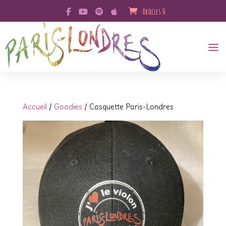
Articles 0
Accueil
/
Goodies
/ Casquette Paris-Londres