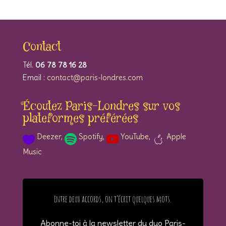
Contact
Tél.
06 78 78 16 28
Email :
contact@paris-londres.com
Écoutez Paris-Londres sur vos
plateformes préférées
Deezer
,
Spotify
,
YouTube
,
Apple
a
ic
so
so
Music
p
on
ci
ci
pl
_h
al
al
e
ea
_s
_y
ic
Entre deux accords, on t’écrit quelques mots.
rt
po
ou
o
ic
tif
tu
n
Abonne-toi à la newsletter du duo Paris-
on
y
be