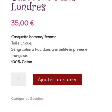
Londres
35,00
€
Casquette homme/ femme
Taille unique.
Sérigraphie à Pau dans une petite imprimerie
française.
100% Coton
.
quantité
Ajouter au panier
de
Casquette
Paris-
Catégorie :
Goodies
Londres