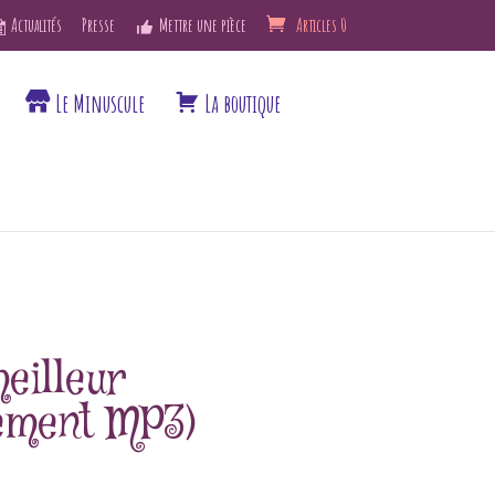
Actualités
Presse
Mettre une pièce
Articles 0
Le Minuscule
La boutique
eilleur
ement MP3)