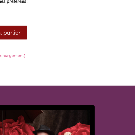
es préférées :
u panier
échargement)