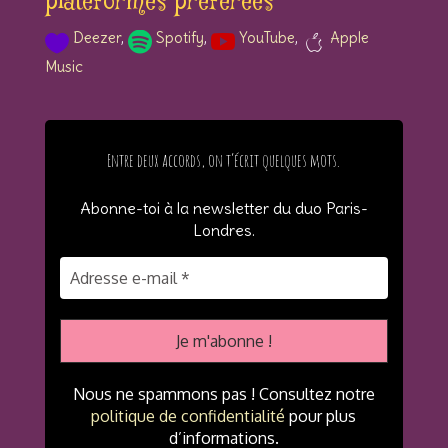
plateformes préférées
Deezer
,
Spotify
,
YouTube
,
Apple
a
ic
so
so
Music
p
on
ci
ci
pl
_h
al
al
e
ea
_s
_y
ic
Entre deux accords, on t’écrit quelques mots.
rt
po
ou
o
ic
tif
tu
n
Abonne-toi à la newsletter du duo Paris-
on
y
be
Londres
.
ic
ic
on
on
Nous ne spammons pas ! Consultez notre
politique de confidentialité
pour plus
d’informations.