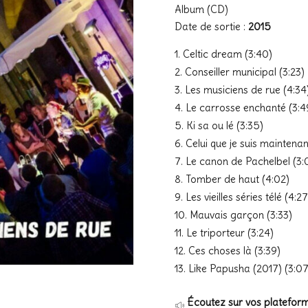
Album (CD)
Date de sortie :
2015
Celtic dream (3:40)
Conseiller municipal (3:23)
Les musiciens de rue (4:34
Le carrosse enchanté (3:4
Ki sa ou lé (3:35)
Celui que je suis maintenant
Le canon de Pachelbel (3:
Tomber de haut (4:02)
Les vieilles séries télé (4:27
Mauvais garçon (3:33)
Le triporteur (3:24)
Ces choses là (3:39)
Like Papusha (2017) (3:07
Écoutez sur vos plateform