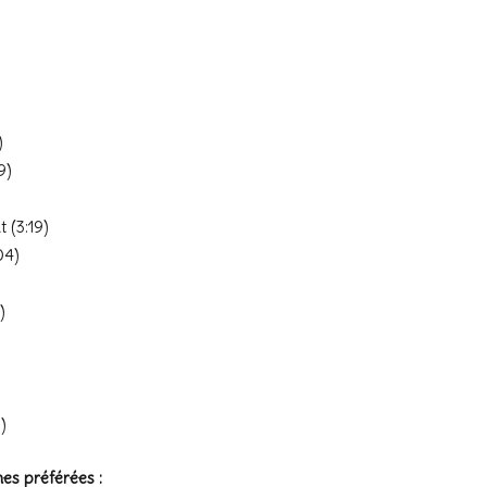
)
9)
 (3:19)
04)
)
)
es préférées :