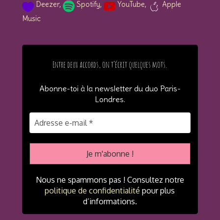
Deezer
,
Spotify
,
YouTube
,
Apple
a
ic
so
so
Music
p
on
ci
ci
pl
_h
al
al
e
ea
_s
_y
ic
Entre deux accords, on t’écrit quelques mots.
rt
po
ou
o
ic
tif
tu
n
Abonne-toi à la newsletter du duo Paris-
on
y
be
Londres
.
ic
ic
on
on
Nous ne spammons pas ! Consultez notre
politique de confidentialité
pour plus
d’informations.