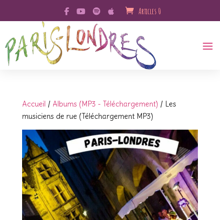
Articles 0
Accueil
/
Albums (MP3 - Téléchargement)
/ Les
musiciens de rue (Téléchargement MP3)