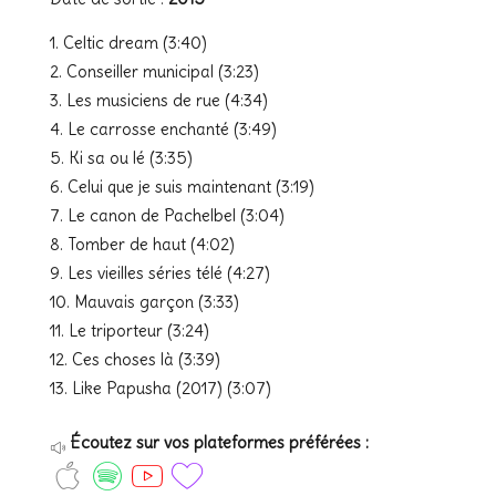
Celtic dream (3:40)
Conseiller municipal (3:23)
Les musiciens de rue (4:34)
Le carrosse enchanté (3:49)
Ki sa ou lé (3:35)
Celui que je suis maintenant (3:19)
Le canon de Pachelbel (3:04)
Tomber de haut (4:02)
Les vieilles séries télé (4:27)
Mauvais garçon (3:33)
Le triporteur (3:24)
Ces choses là (3:39)
Like Papusha (2017) (3:07)
Écoutez sur vos plateformes préférées :
s
o