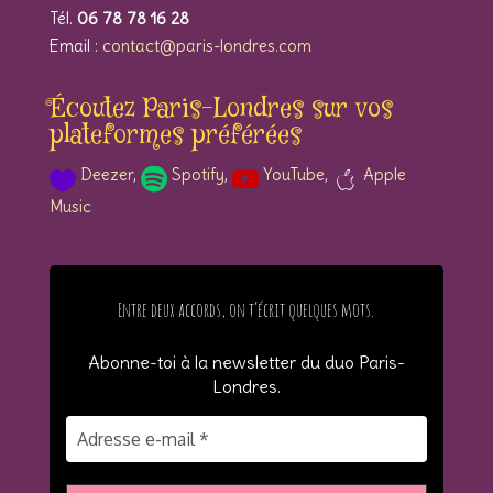
Tél.
06 78 78 16 28
Email :
contact@paris-londres.com
Écoutez Paris-Londres sur vos
plateformes préférées
Deezer
,
Spotify
,
YouTube
,
Apple
a
ic
so
so
Music
p
on
ci
ci
pl
_h
al
al
e
ea
_s
_y
ic
Entre deux accords, on t’écrit quelques mots.
rt
po
ou
o
ic
tif
tu
n
Abonne-toi à la newsletter du duo Paris-
on
y
be
Londres
.
ic
ic
on
on