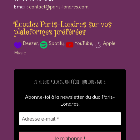
Email :
contact@paris-londres.com
Écoutez Paris-Londres sur vos
plateformes préférées
Deezer
,
Spotify
,
YouTube
,
Apple
a
ic
so
so
Music
p
on
ci
ci
pl
_h
al
al
e
ea
_s
_y
ic
Entre deux accords, on t’écrit quelques mots.
rt
po
ou
o
ic
tif
tu
n
Abonne-toi à la newsletter du duo Paris-
on
y
be
Londres
.
ic
ic
on
on